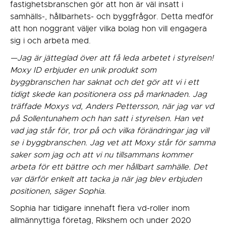
fastighetsbranschen gör att hon är väl insatt i
samhälls-, hållbarhets- och byggfrågor. Detta medför
att hon noggrant väljer vilka bolag hon vill engagera
sig i och arbeta med.
—Jag är jätteglad över att få leda arbetet i styrelsen!
Moxy ID erbjuder en unik produkt som
byggbranschen har saknat och det gör att vi i ett
tidigt skede kan positionera oss på marknaden. Jag
träffade Moxys vd, Anders Pettersson, när jag var vd
på Sollentunahem och han satt i styrelsen. Han vet
vad jag står för, tror på och vilka förändringar jag vill
se i byggbranschen. Jag vet att Moxy står för samma
saker som jag och att vi nu tillsammans kommer
arbeta för ett bättre och mer hållbart samhälle. Det
var därför enkelt att tacka ja när jag blev erbjuden
positionen, säger Sophia.
Sophia har tidigare innehaft flera vd-roller inom
allmännyttiga företag, Rikshem och under 2020