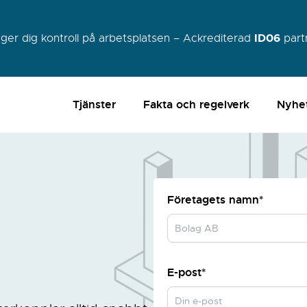
ID06
 ger dig kontroll på arbetsplatsen – Ackrediterad
part
Tjänster
Fakta och regelverk
Nyhe
Företagets namn*
E-post*