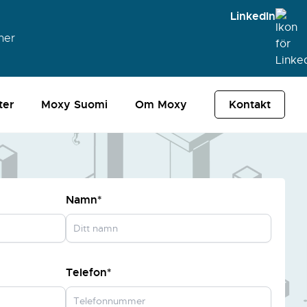
LinkedIn
ner
ter
Moxy Suomi
Om Moxy
Kontakt
Namn*
Telefon*