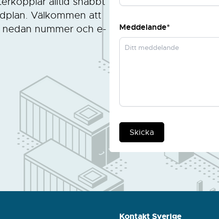
terkopplar alltid snabbt
 tidplan. Välkommen att
Meddelande*
 på nedan nummer och e-
Skicka
Kontakt Sverige